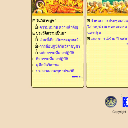
วันวิสาขบูชา
กำหนดการประชุมเสวนา
วิสาขบูชา ณ พุทธมณฑล
ความหมาย ความสำคัญ
นครปฐม
ประวัติความเป็นมา
แถลงการณ์ร่วม ปี ๒๕
ส่วนที่เกี่ยวกับพระพุทธเจ้า
การถือปฏิบัติวันวิสาขบูชา
หลักธรรมที่ควรปฏิบัติ
กิจกรรมที่ควรปฏิบัติ
คู่มือวันวิสาขะ
ประมวลภาพพุทธประวัติ
more...